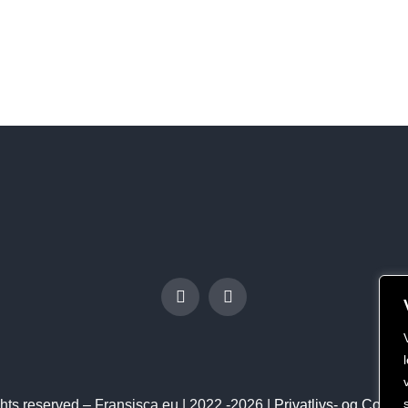
ights reserved – Fransisca.eu | 2022 -2026 |
Privatlivs- og Cookie