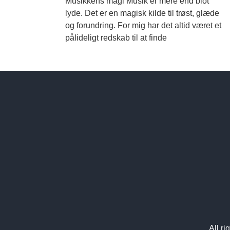
Musikkens magi Musik er mere end blot
lyde. Det er en magisk kilde til trøst, glæde
og forundring. For mig har det altid været et
pålideligt redskab til at finde
All r