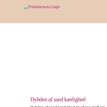
Skip
to
content
Dybden af sand kærlighed
Udvikling
Dybden af sand kærlighed