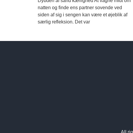
Dybden af sand kærlighed At vågne midt om
natten og finde ens partner sovende ved
siden af sig i sengen kan være et øjeblik af
særlig refleksion. Det var
All r