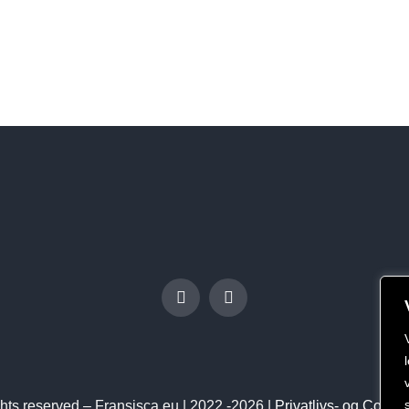
ights reserved – Fransisca.eu | 2022 -2026 |
Privatlivs- og Cookie