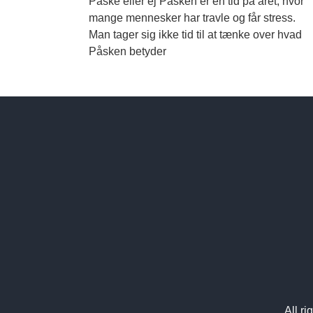
Påske eller ej Påsken er en tid på året, hvor
mange mennesker har travle og får stress.
Man tager sig ikke tid til at tænke over hvad
Påsken betyder
All r