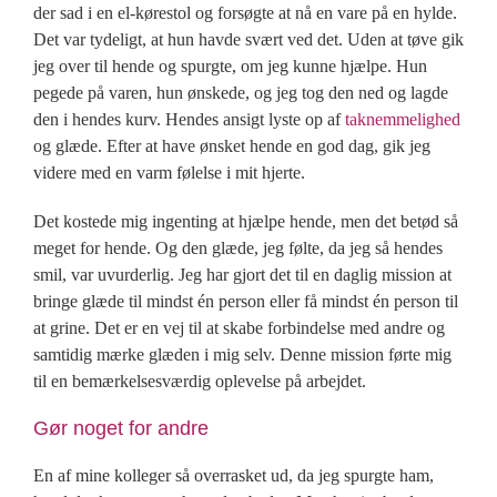
der sad i en el-kørestol og forsøgte at nå en vare på en hylde.
Det var tydeligt, at hun havde svært ved det. Uden at tøve gik
jeg over til hende og spurgte, om jeg kunne hjælpe. Hun
pegede på varen, hun ønskede, og jeg tog den ned og lagde
den i hendes kurv. Hendes ansigt lyste op af
taknemmelighed
og glæde. Efter at have ønsket hende en god dag, gik jeg
videre med en varm følelse i mit hjerte.
Det kostede mig ingenting at hjælpe hende, men det betød så
meget for hende. Og den glæde, jeg følte, da jeg så hendes
smil, var uvurderlig. Jeg har gjort det til en daglig mission at
bringe glæde til mindst én person eller få mindst én person til
at grine. Det er en vej til at skabe forbindelse med andre og
samtidig mærke glæden i mig selv. Denne mission førte mig
til en bemærkelsesværdig oplevelse på arbejdet.
Gør noget for andre
En af mine kolleger så overrasket ud, da jeg spurgte ham,