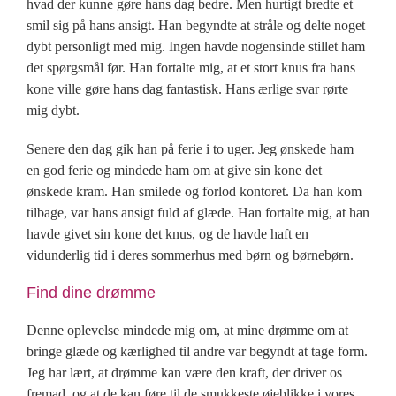
hvad der kunne gøre hans dag bedre. Men hurtigt bredte et
smil sig på hans ansigt. Han begyndte at stråle og delte noget
dybt personligt med mig. Ingen havde nogensinde stillet ham
det spørgsmål før. Han fortalte mig, at et stort knus fra hans
kone ville gøre hans dag fantastisk. Hans ærlige svar rørte
mig dybt.
Senere den dag gik han på ferie i to uger. Jeg ønskede ham
en god ferie og mindede ham om at give sin kone det
ønskede kram. Han smilede og forlod kontoret. Da han kom
tilbage, var hans ansigt fuld af glæde. Han fortalte mig, at han
havde givet sin kone det knus, og de havde haft en
vidunderlig tid i deres sommerhus med børn og børnebørn.
Find dine drømme
Denne oplevelse mindede mig om, at mine drømme om at
bringe glæde og kærlighed til andre var begyndt at tage form.
Jeg har lært, at drømme kan være den kraft, der driver os
fremad, og at de kan føre til de smukkeste øjeblikke i vores