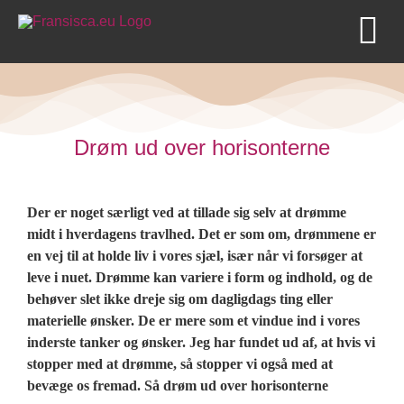
Skip
to
To
content
Nav
Forside
Drøm ud over horisonterne
Bloggen
Om Fransisca
Der er noget særligt ved at tillade sig selv at drømme
midt i hverdagens travlhed. Det er som om, drømmene er
en vej til at holde liv i vores sjæl, især når vi forsøger at
leve i nuet. Drømme kan variere i form og indhold, og de
behøver slet ikke dreje sig om dagligdags ting eller
materielle ønsker. De er mere som et vindue ind i vores
inderste tanker og ønsker. Jeg har fundet ud af, at hvis vi
stopper med at drømme, så stopper vi også med at
bevæge os fremad. Så drøm ud over horisonterne