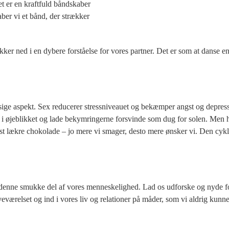
t er en kraftfuld båndskaber
kaber vi et bånd, der strækker
ker ned i en dybere forståelse for vores partner. Det er som at danse e
ige aspekt. Sex reducerer stressniveauet og bekæmper angst og depres
os i øjeblikket og lade bekymringerne forsvinde som dug for solen. Men
est lækre chokolade – jo mere vi smager, desto mere ønsker vi. Den cyk
 denne smukke del af vores menneskelighed. Lad os udforske og nyde 
ærelset og ind i vores liv og relationer på måder, som vi aldrig kunne f