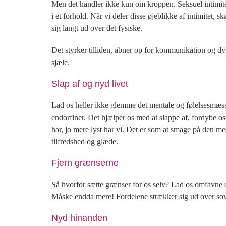
Men det handler ikke kun om kroppen. Seksuel intimite
i et forhold. Når vi deler disse øjeblikke af intimitet, s
sig langt ud over det fysiske.
Det styrker tilliden, åbner op for kommunikation og dyk
sjæle.
Slap af og nyd livet
Lad os heller ikke glemme det mentale og følelsesmæss
endorfiner. Det hjælper os med at slappe af, fordybe 
har, jo mere lyst har vi. Det er som at smage på den m
tilfredshed og glæde.
Fjern grænserne
Så hvorfor sætte grænser for os selv? Lad os omfavne
Måske endda mere! Fordelene strækker sig ud over sovev
Nyd hinanden