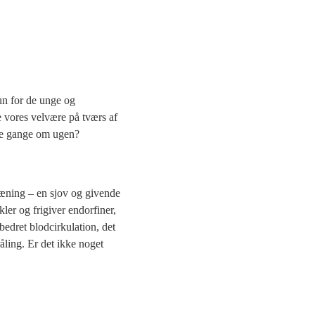
un for de unge og
ke vores velvære på tværs af
lere gange om ugen?
træning – en sjov og givende
ler og frigiver endorfiner,
bedret blodcirkulation, det
ling. Er det ikke noget