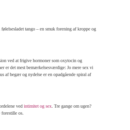
n følelsesladet tango – en smuk forening af kroppe og
sion ved at frigive hormoner som oxytocin og
 her er det mest bemærkelsesværdige: Jo mere sex vi
lus af begær og nydelse er en opadgående spiral af
fordelene ved
intimitet og sex
. Tre gange om ugen?
orestille os.