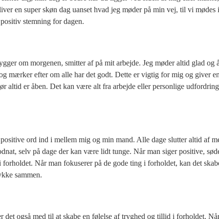
bliver en super skøn dag uanset hvad jeg møder på min vej, til vi mødes
n positiv stemning for dagen.
gger om morgenen, smitter af på mit arbejde. Jeg møder altid glad og
mærker efter om alle har det godt. Dette er vigtig for mig og giver en 
ør altid er åben. Det kan være alt fra arbejde eller personlige udfordri
 positive ord ind i mellem mig og min mand. Alle dage slutter altid af m
odnat, selv på dage der kan være lidt tunge. Når man siger positive, søde
e i forholdet. Når man fokuserer på de gode ting i forholdet, kan det sk
 lykke sammen.
t også med til at skabe en følelse af tryghed og tillid i forholdet. Når