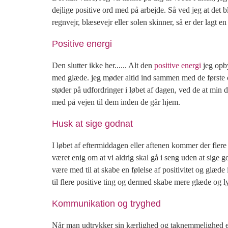
dejlige positive ord med på arbejde. Så ved jeg at det 
regnvejr, blæsevejr eller solen skinner, så er der lagt e
Positive energi
Den slutter ikke her...... Alt den
positive energi
jeg opby
med glæde. jeg møder altid ind sammen med de første og 
støder på udfordringer i løbet af dagen, ved de at min d
med på vejen til dem inden de går hjem.
Husk at sige godnat
I løbet af eftermiddagen eller aftenen kommer der flere
været enig om at vi aldrig skal gå i seng uden at sige g
være med til at skabe en følelse af positivitet og glæd
til flere positive ting og dermed skabe mere glæde og
Kommunikation og tryghed
Når man udtrykker sin kærlighed og taknemmelighed er de