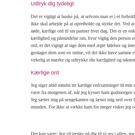
Udtryk dig tydeligt
Det er vigtigt at huske på, at selvom man er i et forhol
ikke skal arbejde på at opretholde og styrke det. Ved a
søde, kærlige ord til sin partner hver dag. Det er en en
kærlighed og påmindelse om, hvor vigtig den person er
ord, er det vigtigt at sige dem med ægte følelser og int
gentager dem som en rutine, vil det ikke have samme effe
virkelig at mærke og udtrykke din kærlighed og taknem
Kærlige ord
Jeg siger altid mindst tre kærlige ord/sætninger til mi
være fra morgenen af, når jeg kysser ham godmorgen in
Jeg sætter mig på sengekanten og læner mig ned over
munden. For ikke at vække ham for meget visker jeg of
Det kan være; Jeg vil tænke på dig til vi ses i aften, j