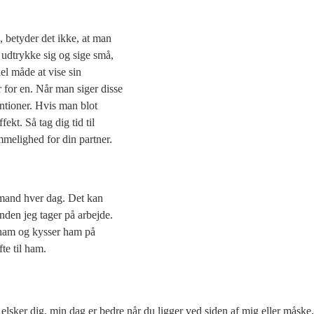
d, betyder det ikke, at man
t udtrykke sig og sige små,
kel måde at vise sin
 for en. Når man siger disse
entioner. Hvis man blot
kt. Så tag dig tid til
melighed for din partner.
n mand hver dag. Det kan
den jeg tager på arbejde.
 ham og kysser ham på
te til ham.
eg elsker dig, min dag er bedre når du ligger ved siden af mig eller måske