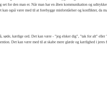
t og set for den man er. Når man har en åben kommunikation og udtrykk
Det kan også være med til at forebygge misforståelser og konflikter, d
å, søde, kærlige ord. Det kan være - "jeg elsker dig", "tak for alt" elle
ntion. Det kan være med til at skabe mere glæde og kærlighed i jeres 