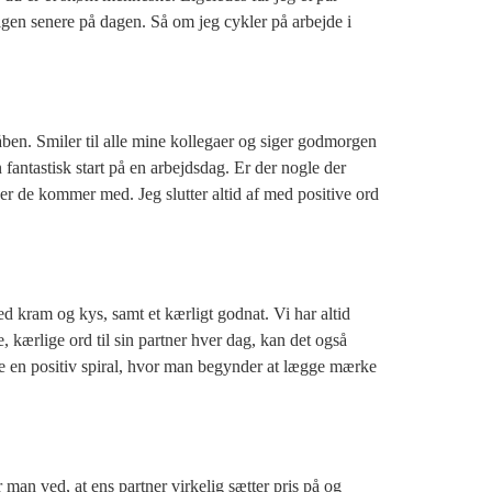
 igen senere på dagen. Så om jeg cykler på arbejde i
 åben.
Smiler til alle mine kollegaer og siger godmorgen
fantastisk start på en arbejdsdag. Er der nogle der
nger de kommer med. Jeg slutter altid af med positive ord
ed kram og kys, samt et kærligt godnat. Vi har altid
, kærlige ord til sin partner hver dag, kan det også
abe en positiv spiral, hvor man begynder at lægge mærke
 man ved, at ens partner virkelig sætter pris på og